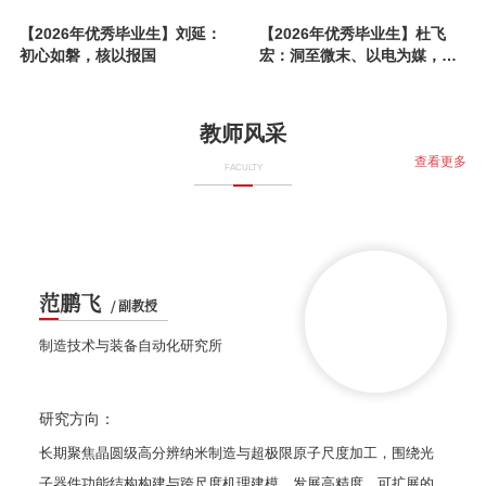
【2026年优秀毕业生】刘延：
【2026年优秀毕业生】杜飞
初心如磐，核以报国
宏：洞至微末、以电为媒，致
冷、致远、致国
教师风采
查看更多
FACULTY
范鹏飞
/ 副教授
制造技术与装备自动化研究所
研究方向：
网
长期聚焦晶圆级高分辨纳米制造与超极限原子尺度加工，围绕光
)
子器件功能结构构建与跨尺度机理建模，发展高精度、可扩展的