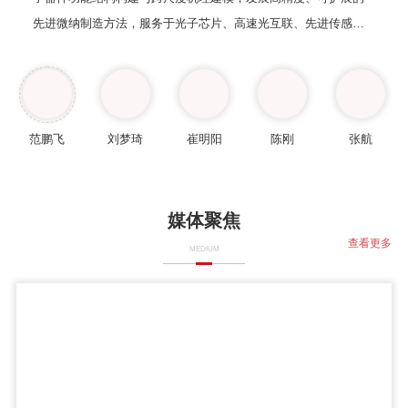
先进微纳制造方法，服务于光子芯片、高速光互联、先进传感及
新一代信息通信等关键领域。1. 晶圆级高分辨纳米制造2. 超极限
原子尺度制造3. 光子器件功能纳米结构高精度制造与片上集成4.
原子尺度建模与跨尺度制造机理欢迎机械、光学、物理、化学等
相关学科背景的硕士、博士及博士后加入团队进行学术研究。本
范鹏飞
刘梦琦
崔明阳
陈刚
张航
人长期在英国求学与工作，至今与英国帝国理工学院（Imperial
College London）、巴斯大学（University of Bath）、思克莱德大
学（University of Strathclyde）保持紧密合作，将为团队优秀成
媒体聚焦
员积极创造海外联合培养、攻读学位及从事博士后研究的机会。
查看更多
MEDIUM