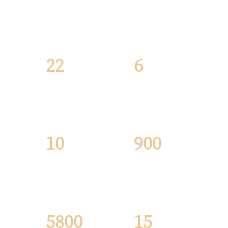
研究所/中心
本科专业
22
6
个
个
博士和硕士
教职工总数
学位授权点
10
900
个
+人
在校学生数
国家及省部
级
5800
15
实验室
人
个