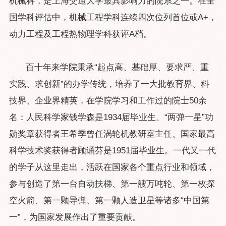
机械科，是上海交通大学最具影响力的院系之一。在全
国学科评估中，机械工程学科连续四次位列首位或A+，
动力工程及工程热物理学科获评A档。
百十年来学院秉承“起点高、基础厚、要求严、重
实践、求创新”的办学传统，培养了一大批教育界、科
技界、企业界精英，在学院学习和工作过的院士50余
名：人民科学家钱学森是1934届毕业生、“两弹一星”功
勋奖章获得者王希季曾任涡轮机教研室主任、国家最高
科学技术奖获得者顾诵芬是1951届毕业生。一代又一代
的学子从这里走出，活跃在国家各个重点行业和领域，
参与创造了第一台自动扶梯、第一艘万吨轮、第一枚探
空火箭、第一颗导弹、第一颗人造卫星等诸多“中国第
一”，为国家发展作出了重要贡献。