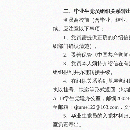
二、毕业生党员组织关系转
党员离校前（含毕业、结业
续。应注意以下事项：
1、党员需提供正确的介绍
织部门确认清楚）。
2、妥善保管《中国共产党党
3、党员本人须持介绍信在有
组织报到并办理转接手续。
4、在组织关系落到基层党
执以挂号、快递等形式返回（地址
A118学生党建办公室，邮编20024
至邮箱：sjtume122@163.c
5、毕业生党员的入党材料
室负责寄出。