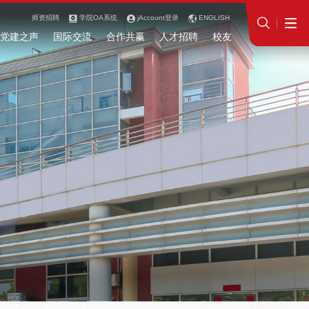
师资招聘
学院OA系统
jAccount登录
ENGLISH
党建之声
国际交流
合作共赢
人才招聘
校友