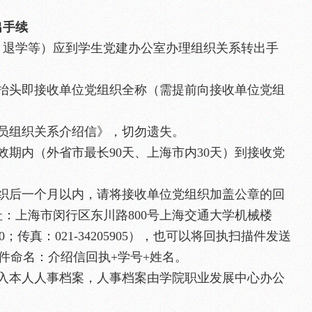
出手续
、退学等）应到学生党建办公室办理组织关系转出手
信抬头即接收单位党组织全称（需提前向接收单位党组
员组织关系介绍信》，切勿遗失。
效期内（外省市最长90天、上海市内30天）到接收党
组织后一个月以内，请将接收单位党组织加盖公章的回
：上海市闵行区东川路800号上海交通大学机械楼
0；传真：021-34205905），也可以将回执扫描件发送
om，文件命名：介绍信回执+学号+姓名。
归入本人人事档案，人事档案由学院职业发展中心办公