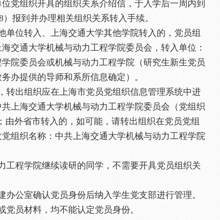
单位党组织开具的组织关系介绍信，于入学后一周内到
18）报到并办理相关组织关系转入手续。
其他单位转入、上海交通大学其他学院转入的，党员组
上海交通大学机械与动力工程学院委员会，转入单位：
程学院委员会或机械与动力工程学院（研究生新生党员
教务办提供的导师和系所信息确定）。
的，转出组织应在上海市党员党组织信息管理系统中进
中共上海交通大学机械与动力工程学院委员会（党组织
047.002）；由外省市转入的，如可能，请转出组织在党员党组
收党组织名称：中共上海交通大学机械与动力工程学院
动力工程学院继续读研的同学，不需要开具党员组织关
党建办公室确认党员身份后纳入学生党支部进行管理。
或党员材料，均不能认定党员身份。