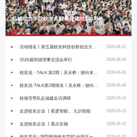
2026.04.10
机械动力学院校友共贺母校建校130周年
活动报名丨第五届校友科技创新创业大
2026-06-22
会“风起云涌，创见未来”
2026届班级理事交流会举行
2026-06-18
校友说・TALK 第2期｜吴永桥：驶向未来
2026-06-05
智能汽车：下一代智能驾驶及AI座舱的构
校友说·TALK第2期报名丨吴永桥：驶向未
2026-05-26
建与全球博弈
来智能汽车：下一代智能驾驶及AI座舱的
校领导带队赴福建走访调研
2026-05-24
构建与全球博弈
走进校友企业 丨星逻智能 、九识智能
2026-05-23
走进校友企业 丨基点生物
2026-05-22
校友喜讯 | 我院顾捷校友荣获“全国五一劳
2026-04-30