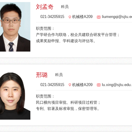
刘孟奇
科员
021-34205915
机械楼A209
liumengqi@sjtu.e
职责范围：
产学研合作与联络，校企共建联合研发平台管理；
成果奖励申报、学科建设与评估等。
邢璐
科员
021-34205915
机械楼A209
lu.xing@sjtu.edu
职责范围：
民口横向项目审批、科研项目过程管；
专利、软著及标准审批，保密管理等。