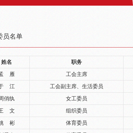
委员名单
姓名
职务
孟 雁
工会主席
于 江
工会副主席、生活委员
周俏纨
女工委员
王 文
组织委员
姚 彬
体育委员