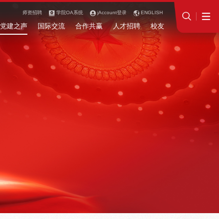
师资招聘
学院OA系统
jAccount登录
ENGLISH
党建之声
国际交流
合作共赢
人才招聘
校友