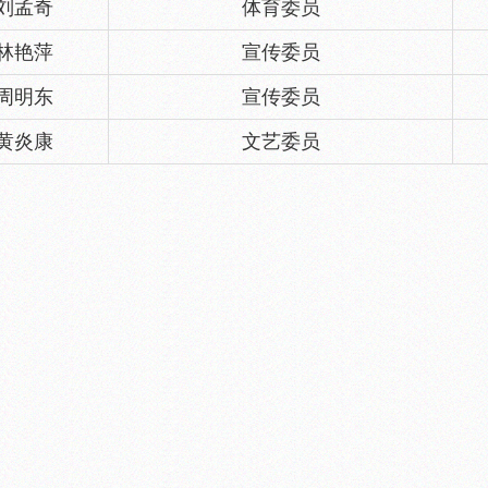
刘孟奇
体育委员
林艳萍
宣传委员
周明东
宣传委员
黄炎康
文艺委员