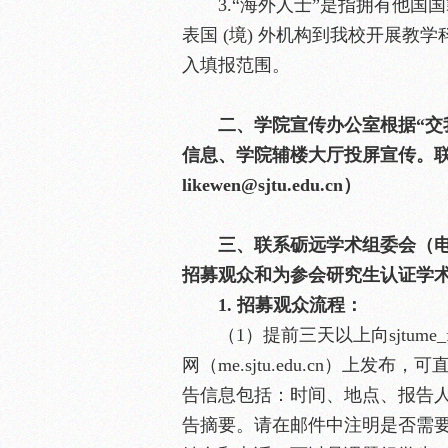
3.“海外人士”是指拥有他
表国 (境) 外机构到我校开展
入填报范围。
二、学院宣传办公室根据“交
信息、学院辅楼大厅投屏宣传。联系
likewen@sjtu.edu.cn）
三、联系砺远学术组委会（电话：34
招募观众和为参会研究生认证学
1. 招募观众流程：
（1）提前三天以上向sjtume
网（me.sjtu.edu.cn）上发布，
告信息包括：时间、地点、报告
告摘要。请在邮件中注明是否需