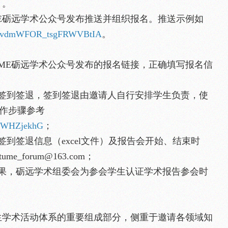
）。
E砺远学术公众号发布推送并组织报名。推送示例如
/Ef4vdmWFOR_tsgFRWVBtIA
。
：
ME砺远学术公众号发布的报名链接，正确填写报名信
织签到签退，签到签退由邀请人自行安排学生负责，使
，操作步骤参考
BrWHZjekhG
；
到签退信息（excel文件）及报告会开始、结束时
_forum@163.com；
结果，砺远学术组委会为参会学生认证学术报告参会时
生学术活动体系的重要组成部分，侧重于邀请各领域知