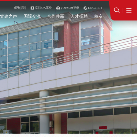
师资招聘
学院OA系统
jAccount登录
ENGLISH
党建之声
国际交流
合作共赢
人才招聘
校友