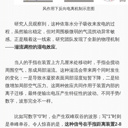
风作用下反向电离机制示意图
研究人员观察到，这种依靠水分子吸收来发电的过
程，虽然输出稳定，但对周围极微弱的气流扰动异常敏
感。正是顺着这一线索，研究团队发现了全新的物理机制
——
湍流调控的湿电效应
。
当人的手指在装置上方几厘米处移动时，手指会搅动
周围空气，形成局部湍流。这种湍流会带来两个同时发生
的变化：一是导致水凝胶表面局部湿度短暂下降，二是轻
微增加局部空气压力。这两种效应共同作用于装置内部的
离子迁移，最终使输出电压产生特征性的波动。不同手势/
数字，波形完全不一样。
比如写数字“0”时，会产生双峰双谷的波形；写“1”时则
是单峰单谷。令人惊喜的是，
这种信号在手指距离装置2-8