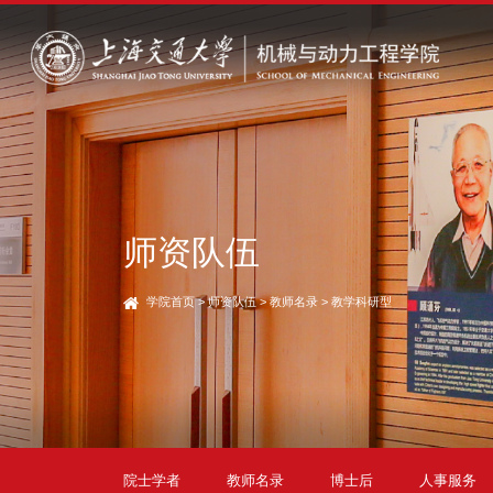
师资队伍
学院首页
>
师资队伍
>
教师名录
>
教学科研型
院士学者
教师名录
博士后
人事服务