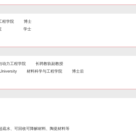
械工程学院 博士
学 工学院 学士
械与动力工程学院 长聘教轨副教授
logical University 材料科学与工程学院 博士后
、超疏水、可回收可降解材料、陶瓷材料等