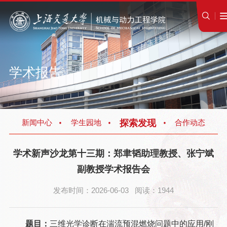
学术报告
探索发现
新闻中心
学生园地
合作动态
学术新声沙龙第十三期：郑聿韬助理教授、张宁斌
副教授学术报告会
发布时间：2026-06-03 阅读：1944
题目：
三维光学诊断在湍流预混燃烧问题中的应用/刚