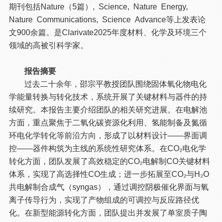
期刊包括Nature（5篇）
,
Science
,
Nature Energy
,
Nature Communications
,
Science Advance等上发表论
文900余篇。是Clarivate2025年度材料、化学及环境三个
领域的高被引科学家。
报告摘要
过去二十余年，邵宗平教授团队围绕固体氧化物电化
学能量转换与转化技术，系统开展了关键材料与器件的持
续研究。本报告主要介绍团队的相关研究进展。在电解池
方面，重点聚焦于二氧化碳资源化利用、氢能制备及氮循
环电化学转化等前沿方向，形成了以材料设计——界面调
控——器件构筑为主线的系统性研究体系。在CO₂电化学
转化方面，团队发展了高效稳定的CO₂电解制CO关键材料
体系，实现了高选择性CO生成；进一步拓展至CO₂与H₂O
共电解制合成气（syngas），通过调控阴极催化界面与氧
离子传导行为，实现了产物组成的可调控与反应路径优
化。在新型能源转化方面，团队提出并发展了单室质子陶