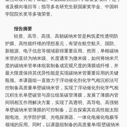
省及横向项目等；指导多名研究生获国家奖学金、中国科
学院院长奖等多项荣誉。
报告摘要
轻质、高导、高强、高韧碳纳米管是构筑柔性透明防
护膜、高性能纤维的理想基元，有望在航空航天、国防、
新能源、电子信息等领域获得重要应用。然而，单根碳纳
米管的直径为纳米级、长度通常为微米级，如何将纳米尺
度的碳纳米管单体组装制备成宏观尺度的薄膜或纤维，并
最大限度保持其优异性能是实现碳纳米管重要应用的关键
瓶颈。本课题组一直致力于浮动催化剂化学气相沉积法可
控制备高质量单壁碳纳米管，实现了浮动催化剂化学气相
沉积生长单壁碳管与原位组装碳管薄膜，发展了薄膜内管
间弱相互作用解决方案，实现了高透明、高导电、高强韧
单壁碳纳米管薄膜的可控制备，正在探索其在高性能太阳
能电池、光学防护膜、光电探测器、一体化电催化电极等
领域的应用。同时，以课题组制备的高质量单/双壁碳纳米