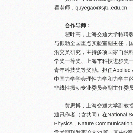
瞿老师，quyegao@sjtu.edu.cn
合作导师：
瞿叶高，上海交通大学特聘
与振动全国重点实验室副主任，
沿交叉研究，主持多项国家自然
学奖一等奖、上海市科技进步奖
青年科技奖等奖励。担任Applied
中国力学学会理性力学和力学中
非线性振动专业委员会副主任委
黄思博，上海交通大学副教授
通讯作者（含共同）在National Science
Physics，Nature Communications, 
学术期刊发表论文21篇，其中5