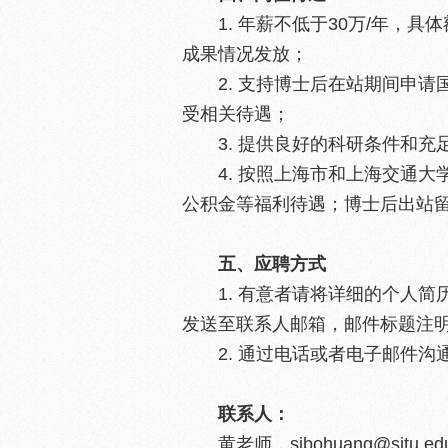
1. 年薪不低于30万/年，
成果情况发放；
2. 支持博士后在站期间申
受相关待遇；
3. 提供良好的科研条件和
4. 按照上海市和上海交通
公积金等福利待遇；博士后出站
五、应聘方式
1. 有意者请将详细的个人
发送至联系人邮箱，邮件标题注明
2. 通过电话或者电子邮件
联系人：
黄老师，sibohuang@sjtu.edu