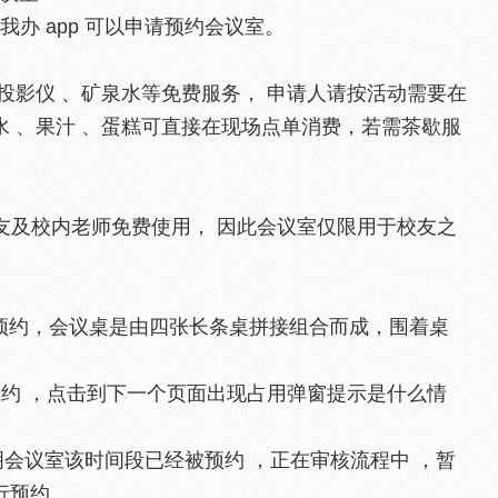
录交我办 app 可以申请预约会议室。
、投影仪 、矿泉水等免费服务， 申请人请按活动需要在
水 、果汁 、蛋糕可直接在现场点单消费，若需茶歇服
？
友及校内老师免费使用， 因此会议室仅限用于校友之
 人预约，会议桌是由四张长条桌拼接组合而成，围着桌
预约 ，点击到下一个页面出现占用弹窗提示是什么情
会议室该时间段已经被预约 ，正在审核流程中 ，暂
行预约。