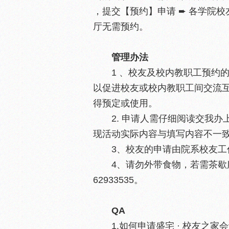
，提交【预约】申请 ➨ 各学院校
厅无需预约。
管理办法
1 、校友及校内教职工预约
以促进校友或校内教职工间交流互
得预定或使用。
2. 申请人需仔细阅读交我
现活动实际内容与填写内容不一致
3、校友的申请由院系校友工
4、请勿外带食物，若需茶歇
62933535。
QA
1.如何申请盛宅 · 校友之家