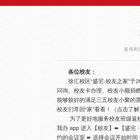
发布时间
各位校友：
徐汇校区“盛宅·校友之家”于
问询、校友卡办理、校友小额捐
能够较好的满足三五校友小聚的
校友们常回“家”看看！（点击了
为了更好地服务校友班级返
我办 app 进入【校友】➨【盛宅
约的会议室 ➨ 选择会议开始时间