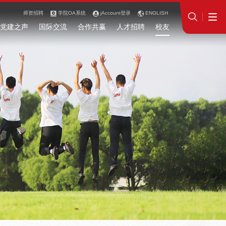
师资招聘
学院OA系统
jAccount登录
ENGLISH
党建之声
国际交流
合作共赢
人才招聘
校友