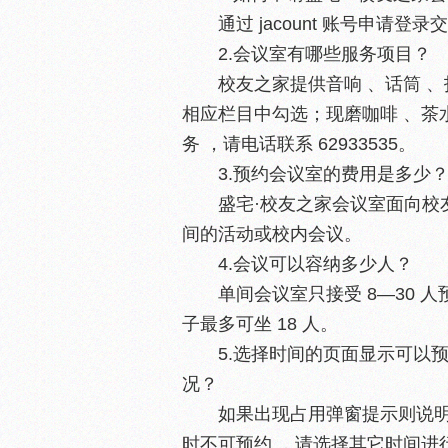
通过 jacount 账号申请登
2.会议室有哪些服务项目？
校友之家提供音响 、话筒 
相应栏目中勾选；现磨咖啡 、茶
务 ，请电话联系 62933535。
3.预约会议室的费用是多少
盛宅·校友之家会议室面向校
间的活动或校内会议。
4.会议可以容纳多少人？
单间会议室只接受 8—30
子最多可坐 18 人。
5.选择时间的页面显示可以
况？
如果出现占用弹窗提示则说明
时不可预约 ，请选择其它时间进