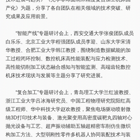
产化》为题，分享了各自团队在相关领域的技术突破、研
究成果及应用前景。
“智能产线”专题研讨会上，西安交通大学张俊团队成员
白乐乐、北京工业大学程强团队成员李迎、山东大学宋清
华教授、合肥工业大学韩江教授，围绕制造数据赋能的加
工过程闭环控制、数控机床高性能装配与应力检测技术、
高性能切削加工状态融合感知与智能监测、高端齿轮数控
机床技术现状与发展等主题分享了研究进展。
“复合加工”专题研讨会上，青岛理工大学兰红波教授、
浙江工业大学吕冰海研究员、中国工程物理研究院阳红高
级工程师、华中科技大学赵欢教授，聚焦电场驱动喷射微
纳3D打印技术与装备、激光聚变用高密度碳靶丸四轴对心
抛光设备与工艺、超声振动辅助五轴超精密车削仿生微织
构加工方法、大型弱刚性零件多机器人协同装配技术与装