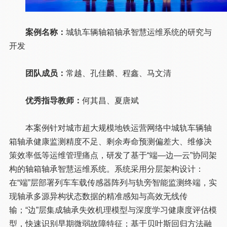
案例名称：
城轨车辆轴箱轴承智慧运维系统的研究与
开发
团队成员：
常越、孔佳麟、程鑫、马文清
优秀指导教师：
何其昌、夏唐斌
本案例针对城市超大规模地铁运营网络中城轨车辆轴
箱轴承健康监测精度不足、剩余寿命预测偏差大、维修决
策效率低等运维管理痛点，研发了基于“端—边—云”协同架
构的轴箱轴承智慧运维系统。系统采用分层架构设计：
在“端”层部署列车车载传感器阵列与轨旁智能监测终端，实
现轴承多源异构状态数据的精准感知与高效无线传
输；“边”层集成轴承失效机理模型与深度学习健康度评估模
型，快速识别早期微弱故障特征；基于贝叶斯回归方法融