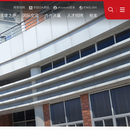
师资招聘
学院OA系统
jAccount登录
ENGLISH
党建之声
国际交流
合作共赢
人才招聘
校友