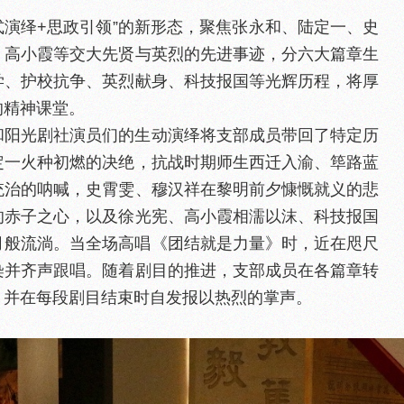
式演绎+思政引领”的新形态，聚焦张永和、陆定一、史
、高小霞等交大先贤与英烈的先进事迹，分六大篇章生
学、护校抗争、英烈献身、科技报国等光辉历程，将厚
的精神课堂。
和阳光剧社演员们的生动演绎将支部成员带回了特定历
定一火种初燃的决绝，抗战时期师生西迁入渝、筚路蓝
统治的呐喊，史霄雯、穆汉祥在黎明前夕慷慨就义的悲
的赤子之心，以及徐光宪、高小霞相濡以沫、科技报国
月般流淌。当全场高唱《团结就是力量》时，近在咫尺
染并齐声跟唱。随着剧目的推进，支部成员在各篇章转
，并在每段剧目结束时自发报以热烈的掌声。