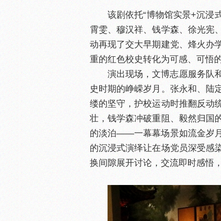
该剧依托“博物馆实景+沉浸
霄雯、穆汉祥、钱学森、徐光宪
动再现了交大早期建党、烽火办
重的红色校史转化为可感、可悟
演出现场，文博志愿服务队
史时期的峥嵘岁月。张永和、陆
缕的坚守，护校运动时推翻反动
壮，钱学森冲破重阻、毅然归国
的淡泊——一幕幕场景如流金岁
的沉浸式演绎让在场党员深受感
换间隙展开讨论，交流即时感悟