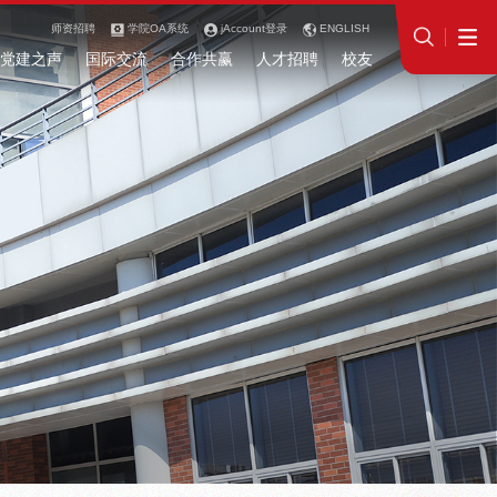
师资招聘
学院OA系统
jAccount登录
ENGLISH
党建之声
国际交流
合作共赢
人才招聘
校友