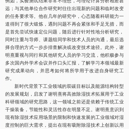
例如，实验测试结果非常不理想，与理论计算分析相差甚
远；与其他单位合作研究时往往出现新的问题和临时改变
的任务要求等。他在几年的研究中，心态随着科研能力一
道得到了很大锻炼，遇到问题不再会紧张和手足无措，而
是首先尝试快速定位问题，随后进行针对性地分析研究，
同时注重与导师、课题组同学和技术人员的沟通，最后选
择合理的方式一步步排查解决或改变技术途径。此外，谢
明熹重视与同行和其他研究人员的学习交流，他积极参与
多次国内外学术会议并作口头汇报，了解学习本领域最新
研究成果动向，并思考如何将所学用于改进自身研究工
作。
新时代背景下工业领域的双碳目标以及能源结构转型
的发展规划，启发了谢明熹将高效除湿技术拓展用于工业
科研领域的研究思路，这一领域之前还是依赖于传统工业
干燥装备，节能性和灵活性存在明显不足。谢明熹意识到
现有除湿技术应用场景的限制和快速发展的工业领域对湿
度控制的巨大需求，提出在现有吸附除湿技术上创新以用