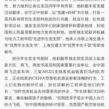
性，努力做到让各位党员同学学有所获。他积极丰富党建
活动载体，在守正中创新，以“党建+科研”为引领，打造一
系列具有研究生支部特色的共行共建、就业引领、红色观
影等活动，激发党员同学们的家国情怀和爱国热情，到祖
国和人民最需要的地方发挥光和热。他带领支部获评机械
与动力工程学院“先进学生党支部”，他本人亦获上海交通大
学“优秀学生党支书”、上海交通大学“优秀学生干部”等荣誉
称号。
担任学生党支书期间，他积极带领支部党员深入临港
新片区、商飞、商发等基层和国家重要行业单位。在中国
商飞总装车间，三架ARJ21支线客机如银翼巨鸟列队而
立，正在组装的C919大型客机机身反射着顶棚的灯光，工
人们在舱内舱外忙碌。担任讲解的工程师是他们的学
长，“当时也有机会去待遇更高的外企，”学长摸着C919的
蒙皮，像在触摸孩子的脸颊，“但我想亲手造出中国人自己
的大飞机。”在中国商发的研讨室里，负责国产航空发动机