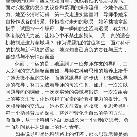
座巍峨的山峰，矗立在她面前，挑战着她的智慧与勇气。
面对实验室内复杂的设备和繁琐的操作流程，令她倍感压
力。她至今清晰记得，第一次走进实验室时，导师带她亲
自操作设备的情景。怀抱着对未知的敬畏，她笨拙地拿起
扳手，试图拧一个螺母。那一瞬间的生涩与迟缓，犹如初
学者般的无力感，让她心中不禁生起疑问：
“我，真的适合
机械制造这片领域吗？”作为课题组的首位学生，面对科研
的挑战与新环境的适应，她深知自己肩负的责任与压力，
孤独感与不安悄然而至。
然而，幸运的是，她遇到了一位亦师亦友的导师，二
人之间的交流顺畅而自如。导师在科研思维的培养上给予
了她无微不至的关怀，而她紧跟导师的步伐，积极响应导
师的教导，努力完成着导师的每次任务。如此，一次次以
问题导向的调研，一次次实验的尝试与锻炼，一次次组会
上的英文汇报，让她获得了宝贵的经验和能力的提升。每
次和导师的交流后，她不仅关注表面的收获，更思考导师
每一个指导背后的深意，将这些转化为自己的学习方法。
渐渐地，从一个科研
“小白
”
,她成长为一个能独立思考、勇
于面对问题并迎难而上的科研青年。
如果说导师是她科研路上的灯塔，那么思政老师是她