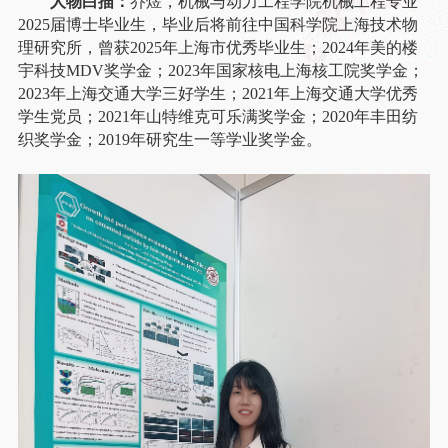
人物白描：
乔煜，机械与动力工程学院机械工程专业
2025
届博士毕业生，毕业后将前往中国科学院上海技术物
理研究所，曾获
2025
年上海市优秀毕业生；
2024
年美的楼
宇科技
MDV
奖学金；
2023
年国家核电上海核工院奖学金；
2023
年上海交通大学三好学生；
2021
年上海交通大学优秀
学生党员；
2021
年山特维克可乐满奖学金；
2020
年丰田纺
织奖学金；
2019
年研究生一等学业奖学金
。