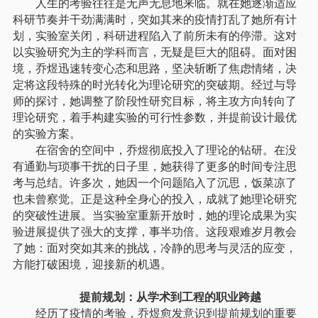
人生的考验往往是无声无息地来临。就在她逐渐适应
科研节奏并干劲满满时，突如其来的疫情打乱了她所有计
划，实验室关闭，科研进程陷入了前所未有的停滞。这对
以实验研究为主的学科而言，无疑是巨大的阻碍。面对困
境，乔煜迅速转变心态和思路，坚决斩断了焦虑情绪，决
定将这段特殊的时光转化为理论研究的突破期。经过与导
师的探讨，她调整了阶段性研究目标，将主攻方向转向了
理论研究，着手构建实验的可行性参数，并提前设计最优
的实验方案。
在宿舍的空间中，乔煜彻底投入了理论的钻研。在没
有通勤与琐事干扰的日子里，她获得了更多的时间专注思
考与总结。许多次，她因一个问题陷入了沉思，饭菜凉了
也未曾察觉。正是这种全身心的投入，成就了她理论研究
的突破性进展。当实验室重新开放时，她的理论成果为实
验进展提供了强大的支撑，事半功倍。这段艰难岁月教会
了她：面对突如其来的挑战，冷静的思考与灵活的应变，
方能打破困境，迎接新的机遇。
提前规划：从学术到工程的职业跨越
经历了疫情的考验，乔煜愈发意识到提前规划的重要