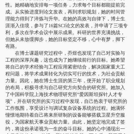
性。她精确地安排每一项任务，力求每个目标都能提前完
成。从实验进度到论文发表，再到求职规划，她的时间管
理能力得到了淬炼与升华。在她的高效与自律下，博士生
涯渐入佳境，参与了
16篇SCI论文的发表，并申请了三项专
利，多次在学术会议中展示成果。科研的世界充满挑战，
但她从未放缓脚步，她的目标坚定不移，心中有梦，脚下
有路。
在博士课题研究过程中，乔煜也发现了自己对实验与
工程的深厚兴趣，这也成为了她继续前行的目标。她希望
将自己的学术经验与工程应用紧密结合，解决国家重大工
程问题，将学术成果转化为切实可行的技术，为社会贡献
力量。因此，她在博士生涯的第三年，便开始了职业规划
的布局，积极寻求与自己研究方向契合的研究所。她加入
了中国科学院上海技术物理研究所
“爱因斯坦探针人才专
项”，并在研究所的实习过程中发现，自己热衷于研究所的
工作氛围，享受设计与调试复杂设备系统的过程。她满怀
憧憬地期待着自己将来所研制的设备能够搭载卫星升空服
役，为国家航天事业贡献力量。由此，她坚定地完成了签
约，将这份承诺视为一生的奋斗目标。她的心中涌现出一