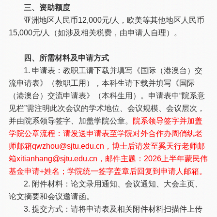
三、资助额度
亚洲地区人民币12,000元/人，欧美等其他地区人民币
15,000元/人（如涉及相关税费，由申请人自理）。
四、所需材料及申请方式
1. 申请表：教职工请下载并填写《国际（港澳台）交
流申请表》（教职工用），本科生请下载并填写《国际
（港澳台）交流申请表》（本科生用）。申请表中“院系意
见栏”需注明此次会议的学术地位、会议规模、会议层次，
并由院系领导签字、加盖学院公章。
院系领导签字并加盖
学院公章流程：请发送申请表至学院对外合作办周俏纨老
师邮箱qwzhou@sjtu.edu.cn，博士后请发至奚天行老师邮
箱xitianhang@sjtu.edu.cn，邮件主题：2026上半年蒙民伟
基金申请+姓名；学院统一签字盖章后回复到申请人邮箱。
2. 附件材料：论文录用通知、会议通知、大会主页、
论文摘要和会议邀请函。
3. 提交方式：请将申请表及相关附件材料扫描件上传