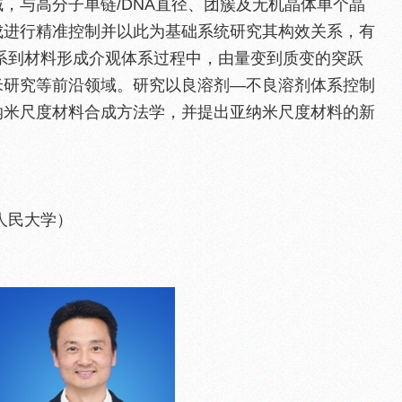
，与高分子单链/DNA直径、团簇及无机晶体单个晶
成进行精准控制并以此为基础系统研究其构效关系，有
系到材料形成介观体系过程中，由量变到质变的突跃
米研究等前沿领域。研究以良溶剂—不良溶剂体系控制
纳米尺度材料合成方法学，并提出亚纳米尺度材料的新
人民大学）