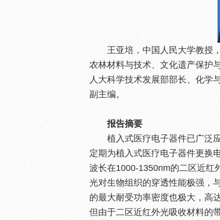
王亚培，中国人民大学教授
农林材料与技术、文化遗产保护
人大科学技术发展部部长、化学与生
副主编。
报告摘要
植入式医疗电子器件已广泛
定期为植入式医疗电子器件更换
波长在1000-1350nm的二
光对生物组织的穿透性能极强，
的最大耐受功率密度也极大，高达1.
但由于二区近红外光吸收材料的