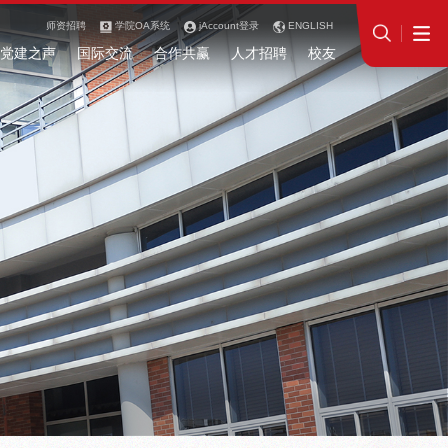
师资招聘
学院OA系统
jAccount登录
ENGLISH
党建之声
国际交流
合作共赢
人才招聘
校友