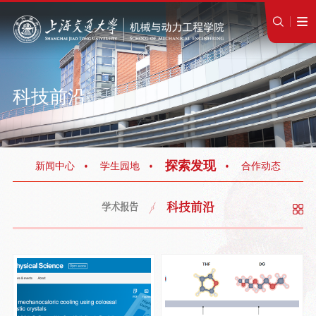
科技前沿
探索发现
新闻中心
学生园地
合作动态
科技前沿
学术报告