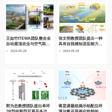
王如竹ITEWA团队整合全
张文明教授团队提出一种
自动屋顶农业与空气取水
具有自我感知适应能力的
精准灌溉，实现城市粮食-
仿生脊椎软体机器人
2024-05-29
2024-05-29
水资源的协同增产
郭为忠教授团队提出单环
蒋昆课题组揭示铂配位环
7R型的新型可展开多边形
境与氧还原催化性能的构