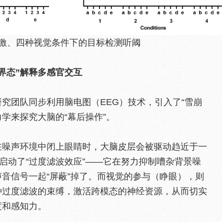
激、四种视觉条件下的目标检测听阈
界态”解释多感官交互
究团队同步利用脑电图（EEG）技术，引入了“雪崩
力学来探究大脑的“幕后操作”。
在噪声环境中闭上眼睛时，大脑皮层会被驱动趋近于一
脑启动了“过度滤波效应”——它在努力抑制嘈杂背景噪
音信号一起“屏蔽”掉了。而视觉的参与（睁眼），则
种过度滤波的束缚，激活跨模态的神经资源，从而切实
度和感知力。