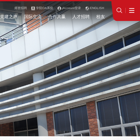
师资招聘
学院OA系统
jAccount登录
ENGLISH
党建之声
国际交流
合作共赢
人才招聘
校友