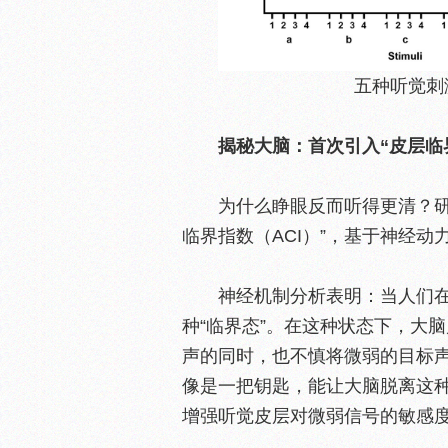
五种听觉刺
揭秘大脑：首次引入“皮层临
为什么睁眼反而听得更清？研
临界指数（ACI）”，基于神经动
神经机制分析表明：当人们
种“临界态”。在这种状态下，大
声的同时，也不慎将微弱的目标声
像是一把钥匙，能让大脑脱离这
增强听觉皮层对微弱信号的敏感