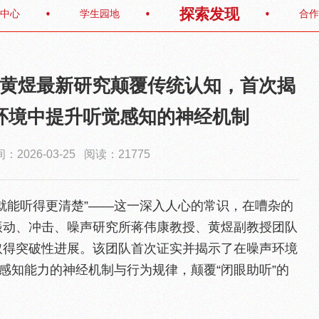
探索发现
中心
学生园地
合作
？黄煜最新研究颠覆传统认知，首次揭
声环境中提升听觉感知的神经机制
2026-03-25 阅读：21775
就能听得更清楚”——这一深入人心的常识，在嘈杂的
振动、冲击、噪声研究所蒋伟康教授、黄煜副教授团队
取得突破性进展。该团队首次证实并揭示了在噪声环境
觉感知能力的神经机制与行为规律，颠覆“闭眼助听”的