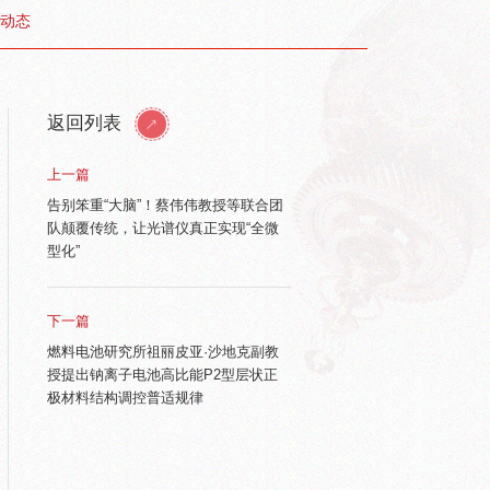
动态
返回列表
上一篇
告别笨重“大脑”！蔡伟伟教授等联合团
队颠覆传统，让光谱仪真正实现“全微
型化”
下一篇
燃料电池研究所祖丽皮亚·沙地克副教
授提出钠离子电池高比能P2型层状正
极材料结构调控普适规律