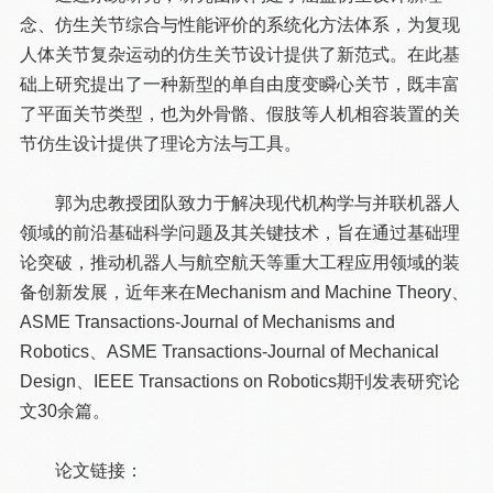
念、仿生关节综合与性能评价的系统化方法体系，为复现
人体关节复杂运动的仿生关节设计提供了新范式。在此基
础上研究提出了一种新型的单自由度变瞬心关节，既丰富
了平面关节类型，也为外骨骼、假肢等人机相容装置的关
节仿生设计提供了理论方法与工具。
郭为忠教授团队致力于解决现代机构学与并联机器人
领域的前沿基础科学问题及其关键技术，旨在通过基础理
论突破，推动机器人与航空航天等重大工程应用领域的装
备创新发展，近年来在Mechanism and Machine Theory、
ASME Transactions-Journal of Mechanisms and
Robotics、ASME Transactions-Journal of Mechanical
Design、IEEE Transactions on Robotics期刊发表研究论
文30余篇。
论文链接：