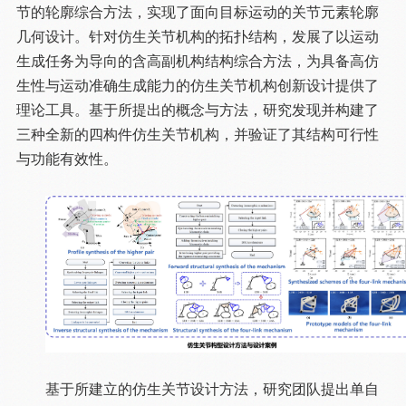
节的轮廓综合方法，实现了面向目标运动的关节元素轮廓
几何设计。针对仿生关节机构的拓扑结构，发展了以运动
生成任务为导向的含高副机构结构综合方法，为具备高仿
生性与运动准确生成能力的仿生关节机构创新设计提供了
理论工具。基于所提出的概念与方法，研究发现并构建了
三种全新的四构件仿生关节机构，并验证了其结构可行性
与功能有效性。
基于所建立的仿生关节设计方法，研究团队提出单自