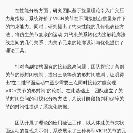
在性能分析方面，研究团队基于旋量理论引入广义压
力角指标，系统评价了VICR关节在不同接触点数量条件下
的约束能力。同时，研究提出了约束性能的几何化表征方
法，将仿生关节复杂的运动-力约束关系转化为接触轮廓法
线之间的几何关系，为关节元素的轮廓设计与优化提供了
理论工具。
针对高副结构固有的接触脱离问题，团队探究了高副
关节的形封闭机制，提出三条等价的形封闭准则，证明得
出“在二维平面运动中至少需要三点同时接触才能实现
VICR关节的形封闭”的论断。在此基础上，团队建立了关
节封闭空间的可视化分析方法，为设计阶段预判和保障关
节的封闭性提供了系统化依据。
团队开展了理论的应用验证工作，以人体膝关节矢状
面运动的复现为示例，系统展示了三种典型VICR关节的元