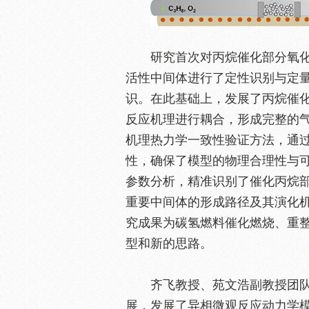
研究首次对丙烷催化部分氧
活性中间体进行了定性识别与定
识。在此基础上，发展了丙烷催
反应机理进行耦合，形成完整的
机理热力学一致性验证方法，通
性，确保了模型的物理合理性与
参数分析，精准识别了催化丙烷
重要中间体的形成路径及其演化
究成果为碳氢燃料催化燃烧、重
型和新的思路。
齐飞教授、苑文浩副教授团
展，发展了异相微观反应动力学