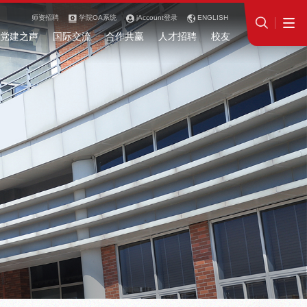
师资招聘
学院OA系统
jAccount登录
ENGLISH
党建之声
国际交流
合作共赢
人才招聘
校友