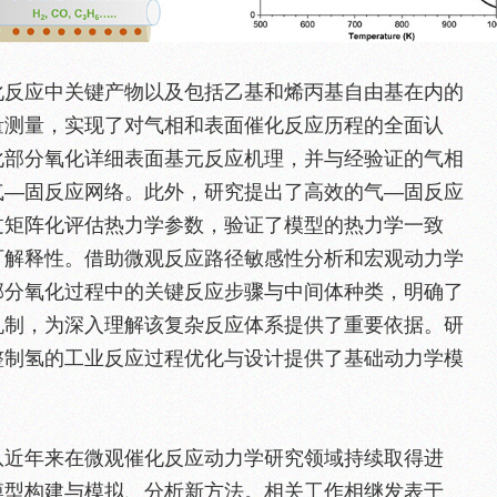
化反应中关键产物以及包括乙基和烯丙基自由基在内的
量测量，实现了对气相和表面催化反应历程的全面认
化部分氧化详细表面基元反应机理，并与经验证的气相
气—固反应网络。此外，研究提出了高效的气—固反应
过矩阵化评估热力学参数，验证了模型的热力学一致
可解释性。借助微观反应路径敏感性分析和宏观动力学
部分氧化过程中的关键反应步骤与中间体种类，明确了
机制，为深入理解该复杂反应体系提供了重要依据。研
整制氢的工业反应过程优化与设计提供了基础动力学模
队近年来在微观催化反应动力学研究领域持续取得进
模型构建与模拟、分析新方法。相关工作相继发表于