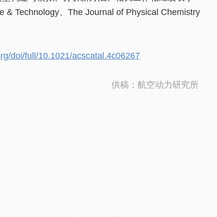
e & Technology、The Journal of Physical Chemistry
org/doi/full/10.1021/acscatal.4c06267
供稿：航空动力研究所