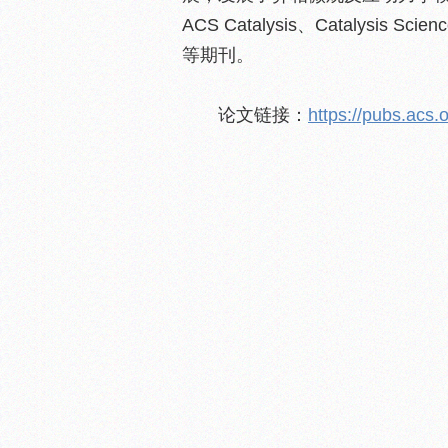
ACS Catalysis、Catalysis Scienc
等期刊。
论文链接：
https://pubs.acs.