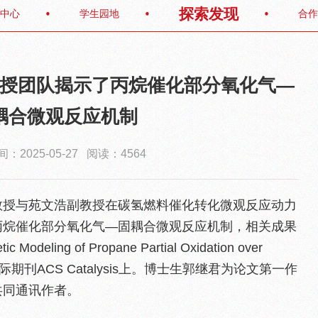
探索发现
中心
学生园地
合作
授团队揭示了丙烷催化部分氧化气—
耦合微观反应机制
：2025-05-27 阅读：4564
教授与苑文浩副教授在碳氢燃料催化转化微观反应动力
丙烷催化部分氧化气—固耦合微观反应机制，相关成果
ic Modeling of Propane Partial Oxidation over
发表在国际期刊ACS Catalysis上。博士生郭继君为论文第一作
共同通讯作者。