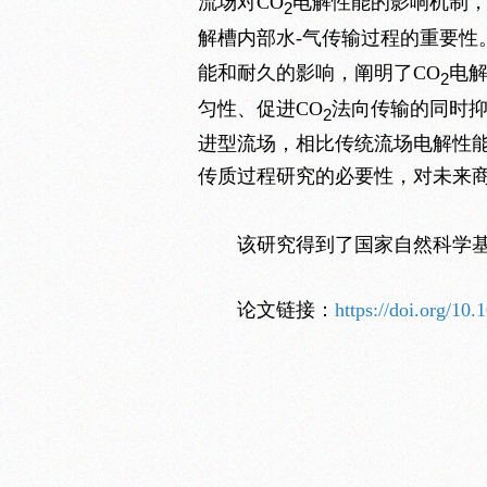
流场对CO
电解性能的影响机制，
2
解槽内部水-气传输过程的重要性
能和耐久的影响，阐明了CO
电解
2
匀性、促进CO
法向传输的同时
2
进型流场，相比传统流场电解性能提
传质过程研究的必要性，对未来商
该研究得到了国家自然科学
论文链接：
https://doi.org/10