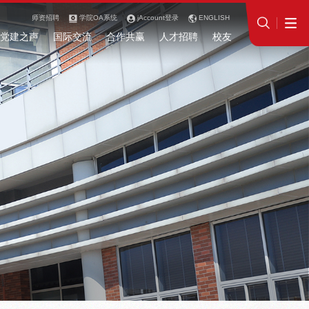
师资招聘
学院OA系统
jAccount登录
ENGLISH
党建之声
国际交流
合作共赢
人才招聘
校友