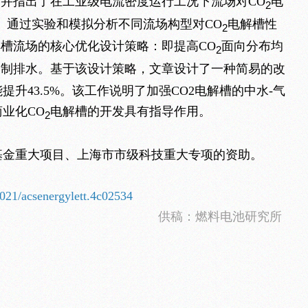
并指出了在工业级电流密度运行工况下流场对CO
电
2
。通过实验和模拟分析不同流场构型对CO
电解槽性
2
槽流场的核心优化设计策略：即提高CO
面向分布均
2
抑制排水。基于该设计策略，文章设计了一种简易的改
升43.5%。该工作说明了加强CO2电解槽的中水-气
业化CO
电解槽的开发具有指导作用。
2
基金重大项目、上海市市级科技重大专项的资助。
.1021/acsenergylett.4c02534
供稿：燃料电池研究所