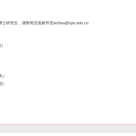
生，请附简历发邮件至iezhou@sjtu.edu.cn
授）
天）
院）