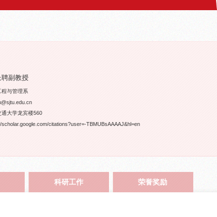
长聘副教授
工程与管理系
sjtu.edu.cn
通大学龙宾楼560
cholar.google.com/citations?user=-TBMUBsAAAAJ&hl=en
科研工作
荣誉奖励