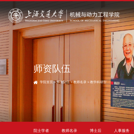
师资队伍
学院首页
>
师资队伍
>
教师名录
>
教学科研型
院士学者
教师名录
博士后
人事服务