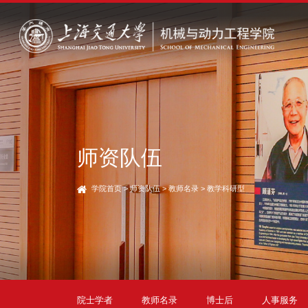
师资队伍
学院首页
>
师资队伍
>
教师名录
>
教学科研型
院士学者
教师名录
博士后
人事服务