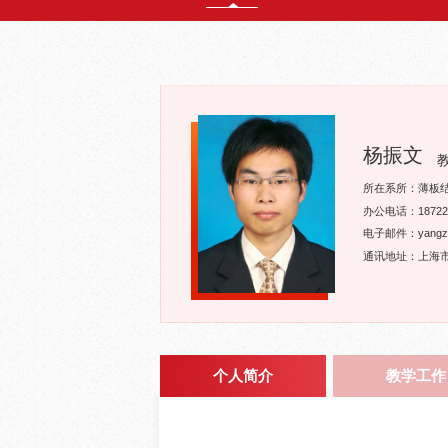
杨振文
所在系所：薄板
办公电话：187225
电子邮件：yangzw@
通讯地址：上海市
个人简介
教学工作