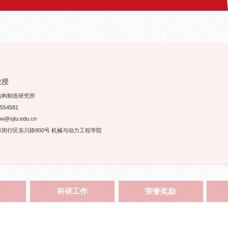
教授
结构制造研究所
54581
sjtu.edu.cn
闵行区东川路800号 机械与动力工程学院
科研工作
荣誉奖励