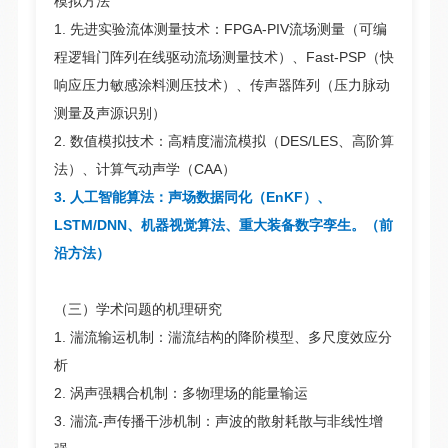
模拟方法
1. 先进实验流体测量技术：FPGA-PIV流场测量（可编
程逻辑门阵列在线驱动流场测量技术）、Fast-PSP（快
响应压力敏感涂料测压技术）、传声器阵列（压力脉动
测量及声源识别）
2. 数值模拟技术：高精度湍流模拟（DES/LES、高阶算
法）、计算气动声学（CAA）
3. 人工智能算法：声场数据同化（EnKF）、
LSTM/DNN、机器视觉算法、重大装备数字孪生。
（前
沿方法）
（三）学术问题的机理研究
1. 湍流输运机制：湍流结构的降阶模型、多尺度效应分
析
2. 涡声强耦合机制：多物理场的能量输运
3. 湍流-声传播干涉机制：声波的散射耗散与非线性增