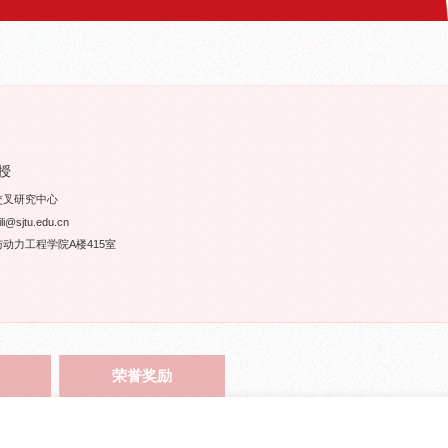
授
交叉研究中心
sjtu.edu.cn
动力工程学院A楼415室
荣誉奖励