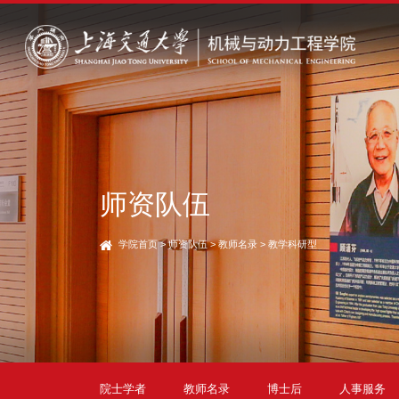
师资队伍
学院首页
>
师资队伍
>
教师名录
>
教学科研型
院士学者
教师名录
博士后
人事服务