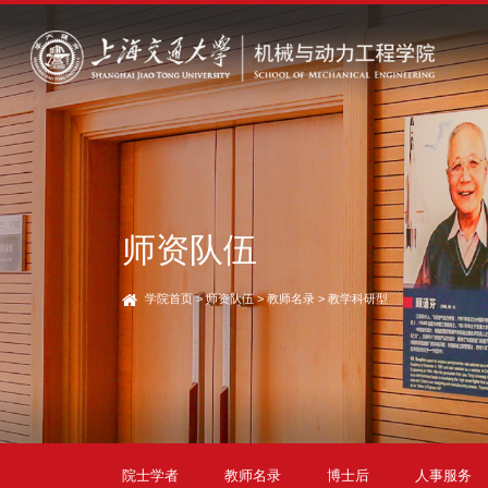
师资队伍
学院首页
>
师资队伍
>
教师名录
>
教学科研型
院士学者
教师名录
博士后
人事服务