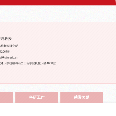
特聘教授
结构制造研究所
206784
@sjtu.edu.cn
通大学机械与动力工程学院机械大楼A608室
科研工作
荣誉奖励