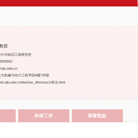
教授
设计与知识工程研究所
206552
tu.edu.cn
大机械与动力工程学院A楼735室
sjtu.edu.cn/teacher_directory1/胡洁.html
科研工作
荣誉奖励