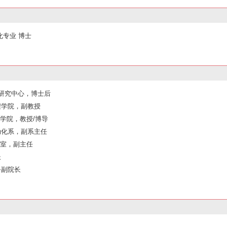
化专业 博士
技术研究中心，博士后
工程学院，副教授
程学院，教授/博导
自动化系，副系主任
验室，副主任
长
务副院长