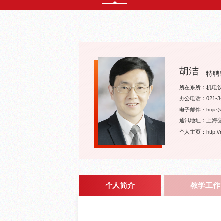
胡洁
特聘
所在系所：机电
办公电话：021-34
电子邮件：hujie@sj
通讯地址：上海交
个人主页：http://me.
个人简介
教学工作