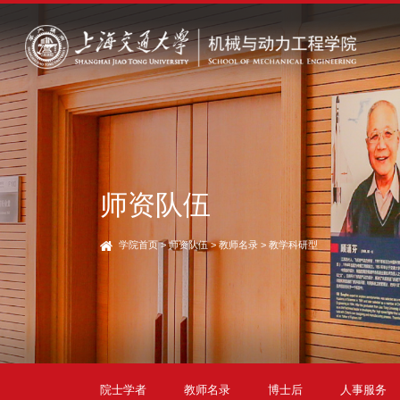
师资队伍
学院首页
>
师资队伍
>
教师名录
>
教学科研型
院士学者
教师名录
博士后
人事服务