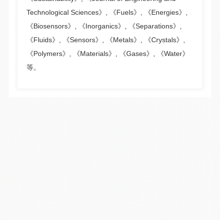
Technological Sciences》, 《Fuels》, 《Energies》,
《Biosensors》, 《Inorganics》, 《Separations》,
《Fluids》, 《Sensors》, 《Metals》, 《Crystals》,
《Polymers》, 《Materials》, 《Gases》, 《Water》
等。