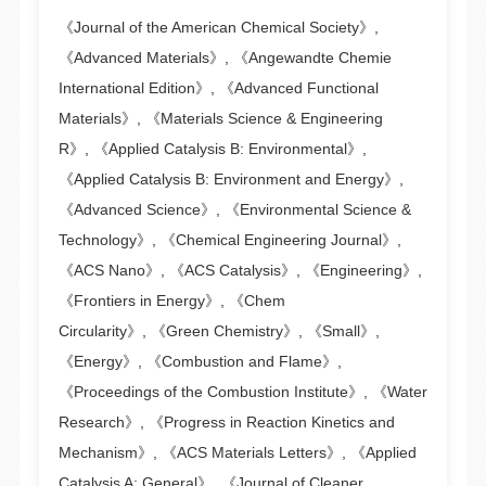
《Journal of the American Chemical Society》,
《Advanced Materials》, 《Angewandte Chemie
International Edition》, 《Advanced Functional
Materials》, 《Materials Science & Engineering
R》, 《Applied Catalysis B: Environmental》,
《Applied Catalysis B: Environment and Energy》,
《Advanced Science》, 《Environmental Science &
Technology》, 《Chemical Engineering Journal》,
《ACS Nano》, 《ACS Catalysis》, 《Engineering》,
《Frontiers in Energy》,
《Chem
Circularity》, 《Green Chemistry》, 《Small》,
《Energy》, 《Combustion and Flame》,
《Proceedings of the Combustion Institute》, 《Water
Research》, 《Progress in Reaction Kinetics and
Mechanism》, 《ACS Materials Letters》, 《Applied
Catalysis A: General》, 《Journal of Cleaner