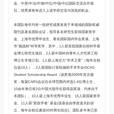
金、中英/中法/中德/中比/中瑞/中以国际交流合作项
目，优秀者将有进入上述学府交流与深造的机会。
本团队每年均有一批研究成果发表于本领域的国际权威
期刊及著名国际会议，指导多名研究生获得国家奖学
金、上海市优秀毕业生、著名国际国内学会奖项、上海
市“挑战杯”特等奖等，其中，1人获首批国家自然科学基
金博士研究生项目，2人获
中国科协青年人才托举工程
博士生专项计划、
1人获上海交大“
学术之星
”（每年全校
仅选10人），2人获国际计算机辅助手术学会ISCAS
Student Scholarship Award（该奖项2009年首次颁
奖，每届CARS会议在全球范围内评选1-4位博士生，
10余年来仅有2位中国大陆学生获得该奖项，均来自于
本团队）、10人获上海市优秀毕业生、15人获国家奖学
金、11人获“莙政学者” 基金(该基金由李政道夫妇设
立，每年全校仅遴选50对师生组合)。团队多年来已形