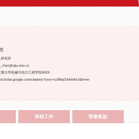
授
人研究所
hen@sjtu.edu.cn
通大学机械与动力工程学院A926
cholar.google.com/citations?user=uzB6qOAAAAAJ&hl=en
科研工作
荣誉奖励