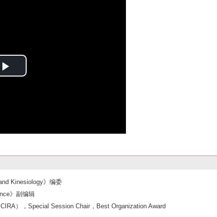
y
V
i
d
P
e
l
o
a
y
V
i
 and Kinesiology》编委
cience》副编辑
d
ecial Session Chair，Best Organization Award