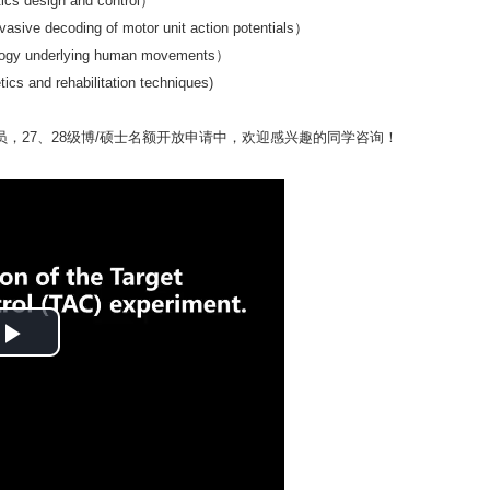
esign and control）
coding of motor unit action potentials）
underlying human movements）
and rehabilitation techniques)
，27、28级博/硕士名额开放申请中，欢迎感兴趣的同学咨询！
P
l
a