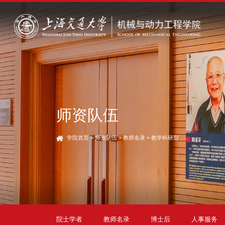
师资队伍
学院首页
>
师资队伍
>
教师名录
>
教学科研型
院士学者
教师名录
博士后
人事服务