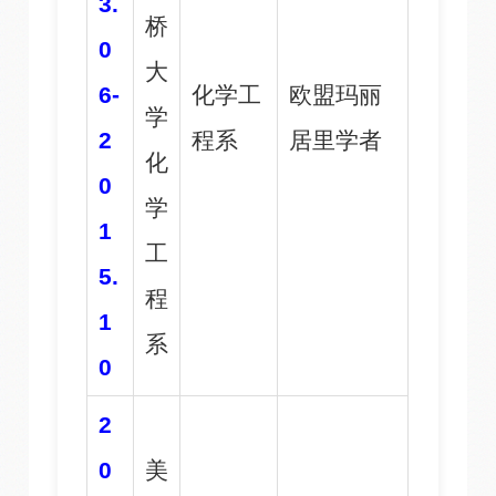
3.
桥
0
大
6-
化学工
欧盟玛丽
学
2
程系
居里学者
化
0
学
1
工
5.
程
1
系
0
2
0
美