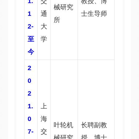
1.
交
教授、博
械研究
1
通
士生导师
所
2-
大
至
学
今
2
0
2
1.
上
0
海
叶轮机
长聘副教
7-
交
械研究
授、博士