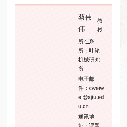
蔡伟
教
伟
授
所在系
所：叶轮
机械研究
所
电子邮
件：cweiw
ei@sjtu.ed
u.cn
通讯地
址：课题