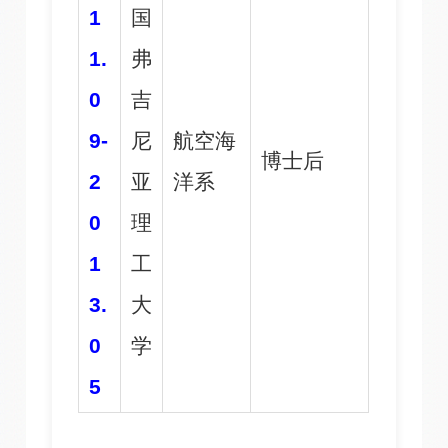
1
国
1.
弗
0
吉
9-
尼
航空海
博士后
2
亚
洋系
0
理
1
工
3.
大
0
学
5