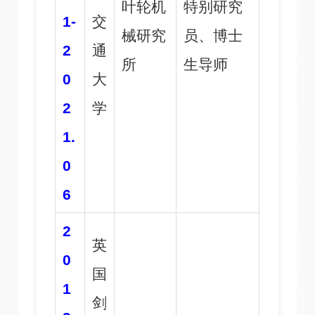
叶轮机
特别研究
1-
交
械研究
员、博士
2
通
所
生导师
0
大
2
学
1.
0
6
2
英
0
国
1
剑