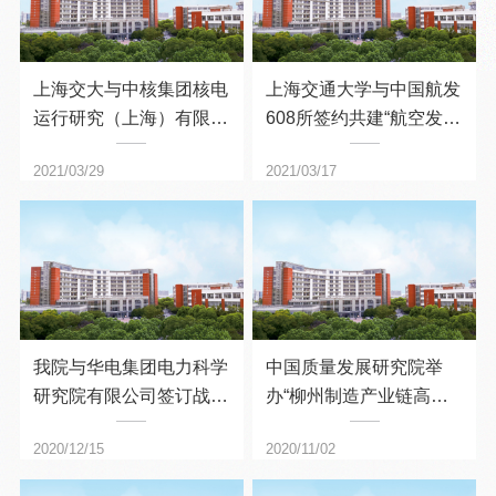
上海交大与中核集团核电
上海交通大学与中国航发
运行研究（上海）有限公
608所签约共建“航空发动
司签约共建“核电装备智
机先进测试与验证技术联
2021/03/29
2021/03/17
能运维研究中心”
合创新中心”
我院与华电集团电力科学
中国质量发展研究院举
研究院有限公司签订战略
办“柳州制造产业链高质
合作协议
量发展”研讨会
2020/12/15
2020/11/02