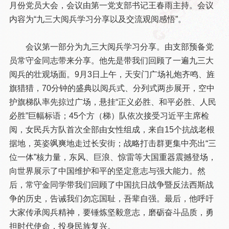
月份党员大会，会议由第一党支部书记王春雨主持。会议
内容为“九三大阅兵学习分享以及交流观阅感悟”。
会议第一部分为九三大阅兵学习分享。由支部预备党
员常守金同志带来分享。他先是带我们回顾了一遍九三大
阅兵的壮观场面。9月3日上午，天安门广场礼炮齐鸣、旌
旗猎猎，70分钟的盛典以阅兵式、分列式两步展开，空中
护旗梯队率先掠过广场，悬挂“正义必胜、和平必胜、人民
必胜”巨幅标语；45个方（梯）队依次接受习近平主席检
阅，女民兵方队首次全部由女性组成，来自15个抗战老根
据地，英姿飒爽地走过长安街；战略打击群更集中亮出“三
位一体”核力量，东风、巨浪、惊雷等大国重器震撼登场，
向世界展示了中国维护和平的坚定意志与强大能力。然
后，常守金同学带我们回顾了中国抗日战争暨反法西斯战
争的历史，告诫我们勿忘国耻，吾辈自强。最后，他呼吁
大家传承阅兵精神，要锤炼坚毅意志，磨砺奋斗品质，勇
担时代使命，投身民族复兴。