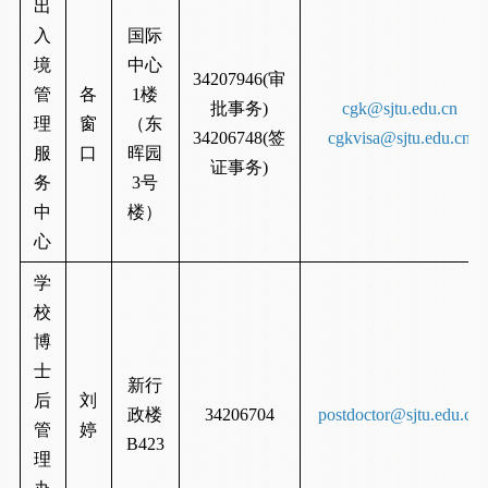
出
入
国际
境
中心
34207946(审
管
各
1楼
批事务)
cgk@sjtu.edu.cn
理
窗
（东
34206748(签
cgkvisa@sjtu.edu.cn
服
口
晖园
证事务)
务
3号
中
楼）
心
学
校
博
士
新行
后
刘
政楼
34206704
postdoctor@sjtu.edu.cn
管
婷
B423
理