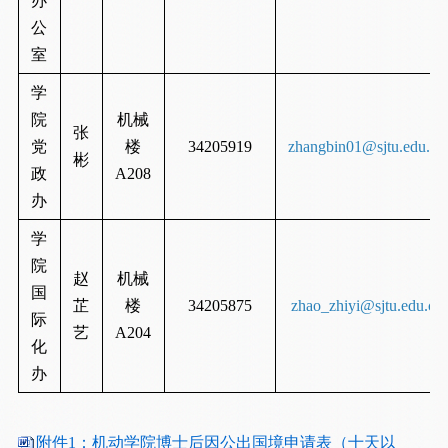
办
公
室
学
院
机械
张
党
楼
34205919
zhangbin01@sjtu.edu.cn
彬
政
A208
办
学
院
赵
机械
国
芷
楼
34205875
zhao_zhiyi@sjtu.edu.cn
际
艺
A204
化
办
附件1：机动学院博士后因公出国境申请表（十天以