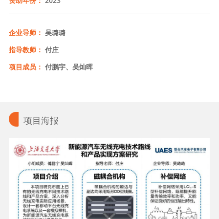
资助年份：
2023
企业导师：
吴璐璐
指导教师：
付庄
项目成员：
付鹏宇、吴灿晖
项目海报