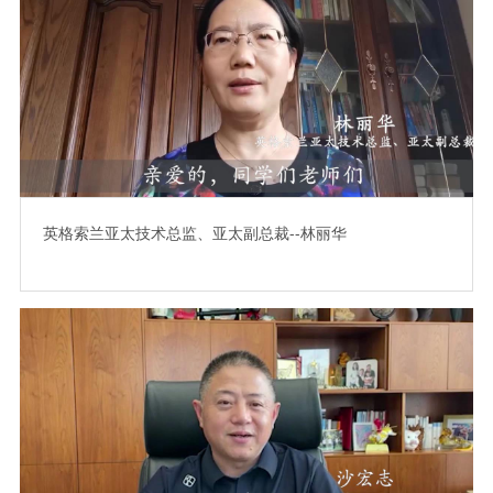
英格索兰亚太技术总监、亚太副总裁--林丽华