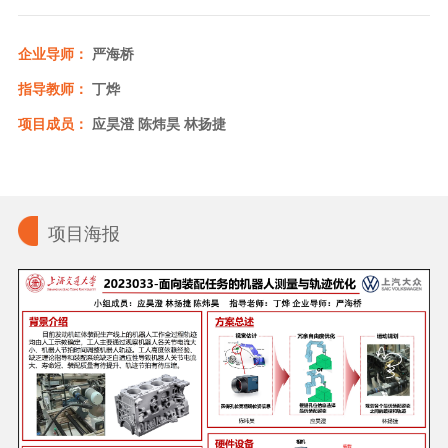
企业导师：
严海桥
指导教师：
丁烨
项目成员：
应昊澄 陈炜昊 林扬捷
项目海报