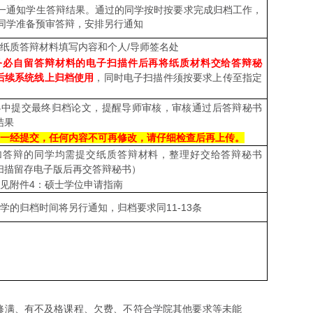
一通知学生答辩结果。通过的同学按时按要求完成归档工作，
的同学准备预审答辩，安排另行通知
纸质答辩材料填写内容和个人/导师签名处
务必自留
答辩材料的电子
扫描件后再将纸质材料交给答辩秘
后续系统线上
归档使用
，同时电子扫描件须按要求上传至指定
办中提交最终归档论文，提醒导师审核，审核通过后答辩秘书
结果
一经提交，任何内容不可再修改，请仔细检查后再上传。
加答辩的同学均需提交纸质答辩材料，整理好交给答辩秘书
扫描留存电子版后再交答辩秘书）
见附件4：硕士学位申请指南
同学的归档时间将另行通知，归档要求同11-13条
修满、有不及格课程、欠费、不符合学院其他要求等未能