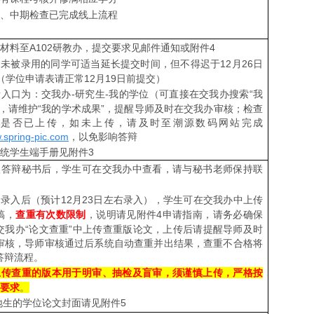
、中期
检查
已完成
线上流程
材料至
A102
研教办
，提交要求见邮件通知或附件4
尚未被录用的同学可适当延长提交时间，但不得迟于
12
月
26
日
（学位申请表请正常12月19日前提交）
请入口
为
：
交我办
-
研究生
-
我的学位
（
可直接在交我办搜索
“
我
），
请维护
“
我的学术成果
”，
提醒导师及时在交我办审核
；
检查
片是否已上传
，
如未上传
，
请及时至潮源数码网站完成
w.spring-pic.com
，以免影响答辩
统学生端手册见附件3
录入答辩秘书后，学生可在交我办中查看，请与秘书老师保持联
12月
23日左右录入
书录入后（预计
），学生可在交我办中上传
，说明请见附件4申请指南，请务必确保
稿，
查重有次数限制
交我办“论文查重”中上传查重版论文，上传后请提醒导师及时
审核，导师审核通过后系统自动查重并出结果，查重不合格将
答辩流程。
上传查重的版本用于明审、抽检及盲审，须谨慎上传，严格按
式要求
。
地生的学位论文封面请见附件5