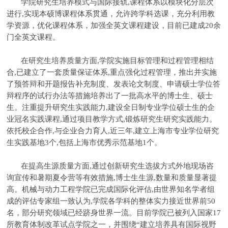
学院研究生培养模式与国际接轨,课程体系以模块化分层次
进行,实现本硕博课程体系贯通，允许跨学科选课，充分利用教
学资源，优化课程体系，加强全英文课程建设，目前已建成20余
门全英文课程。
在研究生培养质量方面,学院实施目标管理和过程管理相结
合,已建立了一套质量保证体系,重点强化过程管理，推出并实施
了预答辩和开题报告补充制度、发表论文制度、申请硕士学位答
辩程序的试行办法等措施培养出了一批高水平的博士生、硕士
生。注重提升研究生实践能力,建设全日制专业学位硕士生的企
业冠名实践课程,通过项目教学方式,锻炼研究生研究实践能力。
依托校企合作,与企业合力育人,近三年,建立上海市专业学位研究
生实践基地3个,包括上海市优秀示范基地1个。
在提高生源质量方面,通过创新研究生选拔方式外地现场咨
询宣传和暑期夏令营等有效措施,博士生生源,数量和质量显著提
高。机械与动力工程学院已完成国际化评估,由世界知名学者组
成的评估专家组一致认为,学院各学科的整体实力接近世界前50
名，部分研究领域已经跻身世界一流。目前学院已被列入国家17
所教育体制改革试点学院之一，并围绕“建立培养具有国际视野