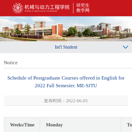
研究生
教学网
Int'l Student
Notice
Schedule of Postgraduate Courses offered in English for
2022 Fall Semester. ME-SJTU
发布时间：2022-06-05
Weeks/Time
Monday
Tu