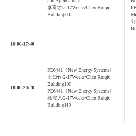
and Application》
Bu
李富才/2-17Weeks/Chen Ruiqiu
PE
Buliding310
M
刘
Bu
16:00-17:40
PE6441《New Energy Systems》
王如竹/2-17Weeks/Chen Ruiqiu
Buliding109
18:00-20:20
PE6441《New Energy Systems》
徐震原/2-17Weeks/Chen Ruiqiu
Buliding110