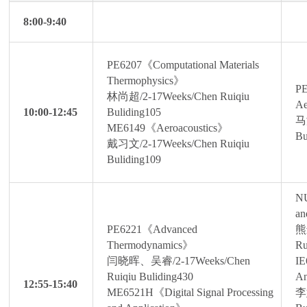
8:00-9:40
PE6207《Computational Materials
Thermophysics》
PE
林尚超/2-17Weeks/Chen Ruiqiu
A
10:00-12:45
Buliding105
马
ME6149《Aeroacoustics》
Bu
戴习文/2-17Weeks/Chen Ruiqiu
Buliding109
NU
an
PE6221《Advanced
熊
Thermodynamics》
Ru
闫晓晖、吴睿/2-17Weeks/Chen
IE
Ruiqiu Buliding430
An
12:55-15:40
ME6521H《Digital Signal Processing
李娜