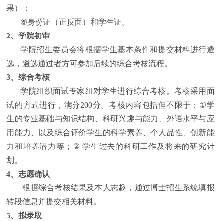
果）；
⑥
身份证（正反面）和学生证。
2
、学院初审
学院招生委员会将根据学生
基本条件和提交材料
进行遴
选
，
遴选通过者方可参加后续的
综合考核
流程。
3
、
综合
考核
学院组织面试专家组对学生进行综合
考核
。
考核
采用面
试的方式进行，满分
200
分。考核内容包括但不限于：
①
学
生的专业基础与知识结构、科研兴趣与能力、外语水平与应
用能力、以及综合评价学生的科学素养、个人品性、创新能
力和培养潜力等；
②
学生过去的科研工作及将来的研究计
划。
4
、志愿确认
根据综合考核结果及本人志趣，
通过
博士招生系统填报
转段
信息并
提交相关材料。
5
、
拟
录取