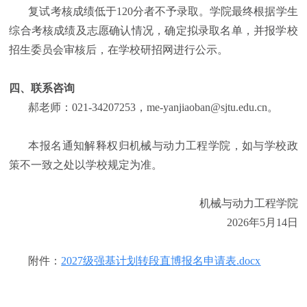
复试考核成绩低于
120
分者不予录取。学院最终根据学生
综合考核成绩及志愿确认情况，确定拟录取名单，并报学校
招生委员会审核后，在学校研招网进行公示
。
四、联系咨询
郝
老师：
021-34207253
，
me-yanjiaoban@sjtu.edu.cn
。
本报名通知解释权归机械与动力工程学院，如与学校政
策不一致之处以学校规定为准。
机械与动力工程学院
202
6
年
5
月
14
日
附件：
202
7
级强基计划转段直博报名申请表
.docx