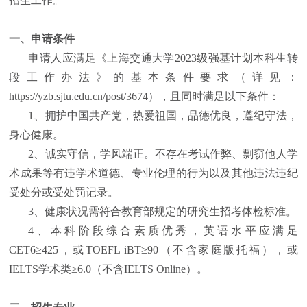
招生
工作
。
一、申请条件
申请人应满足《上海交通大学
2023
级强基计划本科生转
段工作办法》的基本条件要求（详见
：
https://yzb.sjtu.edu.cn/post/3674
），且同时满足以下条件：
1
、拥护中国共产党，热爱祖国，品德优良，遵纪守法，
身心健康。
2
、诚实守信，学风端正。不存在考试作弊、剽窃他人学
术成果等有违学术道德、专业伦理的行为以及其他违法违纪
受处分或受处罚记录。
3
、健康状况需符合教育部规定的研究生招考体检标准。
4
、本科阶段综合素质优秀，英语水平应满足
CET6≥425
，或
TOEFL iBT≥90
（不含家庭版托福），或
IELTS
学术类
≥6.0
（不含
IELTS Online
）。