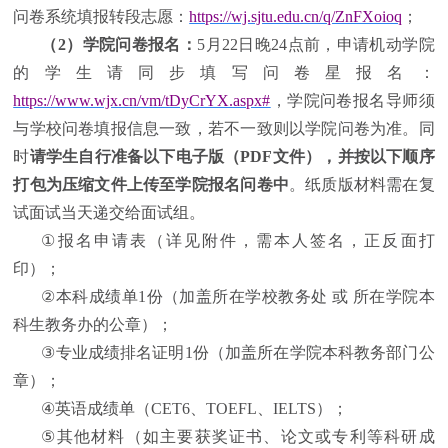
问卷系统填报转段志愿
：
https://wj.sjtu.edu.cn/q/ZnFXoioq
；
（
2
）学院问卷报名：
5
月
22
日晚
24
点前
，申请机动学院
的学生请同步填写问卷星报名
：
https://www.wjx.cn/vm/tDyCrYX.aspx#
，学院问卷报名导师须
与学校问卷填报信息一致，若不一致则以学院问卷为准。同
时
请学生自行准备以下电子版（
PDF
文件），并按以下顺序
打包为压缩文件上传至学院报名问卷中
。纸质版材料需在复
试面试当天递交给面试组。
①
报名申请表（详见附件，需本人签名，正反面打
印）；
②
本科成绩单
1
份（加盖所在学校教务处 或 所在学院本
科生教务办的公章）；
③
专业成绩排名证明
1
份（加盖所在学院本科教务部门公
章）；
④
英语成绩单（
CET6
、
TOEFL
、
IELTS
）；
⑤
其他材料（如主要获奖证书、论文或专利等科研成