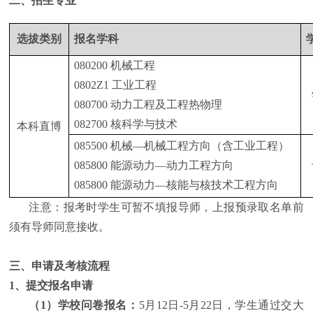
二、招生专业
选拔类别
报名学科
080200
机械工程
0802Z1
工业工程
080700
动力工程及工程热物理
082700
核科学与技术
本科直博
085500
机械
—
机械工程方向（含工业工程）
085800
能源动力
—
动力工程方向
085800
能源动力
—
核能与核技术工程方向
注意：报考时学生可暂不填报导师，上报
预
录取名单前
须有导师同意接收
。
三、申请及考核流程
1
、提交报名申请
（
1
）学校问卷报名：
5
月
12
日
-5
月
22
日，学生通过交大