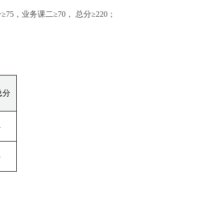
5，业务课二≥70， 总分≥220；
总分
4
5