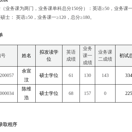
（业务课为两门，业务课单科总分150分）：英语≥50，业务课一≥7
硕士： 英语≥50，业务课一≥120，总分≥180。
单
业务
拟攻读学
英语
业务课
编号
姓名
课一
初试
位
成绩
二成绩
成绩
余宣
200057
硕士学位
61
130
143
33
汶
陈维
000034
硕士学位
68
157
0
22
浩
录取程序