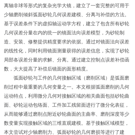
离轴非球等形式的复杂光学大镜，建立了一套完整的可用于
少轴磨削倾斜弧面砂轮几何误差建模、分离与补偿的方法。
基于误差条件下的虚拟轴运动学方程，建立了包含所有砂轮
几何误差分量在内的统一的镜面法向误差模型，为砂轮制
造、安装、修整提供精度要求的依据。通过对镜面法向误差
的线性化，同时利用镜面测量获得的误差信息，实现了砂轮
局部各误差分量的求解、分离。通过建立控制点误差补偿函
数，大大提高了补偿后镜面的面形精度。
弧面砂轮与工件的几何接触区域（磨削区域）是弧面磨
削过程中最重要的几何变量之一。本文根据弧面磨削的几何
运动特点，利用微分几何对接触区域的相关曲面包括砂轮曲
面、砂轮运动包络面、工件加工残留面进行了微分化表征，
从而能够通过磨削点附近砂轮曲面的主曲率、磨削深度等少
数变量实现接触区域的三维直观建模。基于接触区域模型，
本文尝试对少轴磨削力、弧面砂轮的几何磨损等进行了建